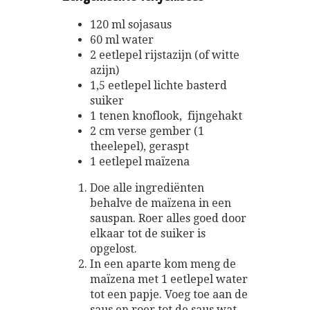
120 ml sojasaus
60 ml water
2 eetlepel rijstazijn (of witte
azijn)
1,5 eetlepel lichte basterd
suiker
1 tenen knoflook, fijngehakt
2 cm verse gember (1
theelepel), geraspt
1 eetlepel maïzena
Doe alle ingrediënten
behalve de maïzena in een
sauspan. Roer alles goed door
elkaar tot de suiker is
opgelost.
In een aparte kom meng de
maïzena met 1 eetlepel water
tot een papje. Voeg toe aan de
saus en roer tot de saus wat