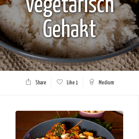
Vegetarisch
Gehakt
Share
Like
1
Medium