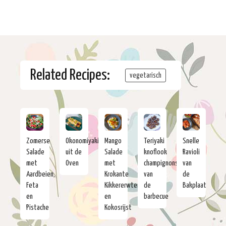
Related Recipes:
vegetarisch
Zomerse
Okonomiyaki
Mango
Teriyaki
Snelle
Salade
uit de
Salade
knoflook
Ravioli
met
Oven
met
champignons
van
Aardbeien,
Krokante
van
de
Feta
Kikkererwten
de
Bakplaat
en
en
barbecue
Pistache
Kokosrijst