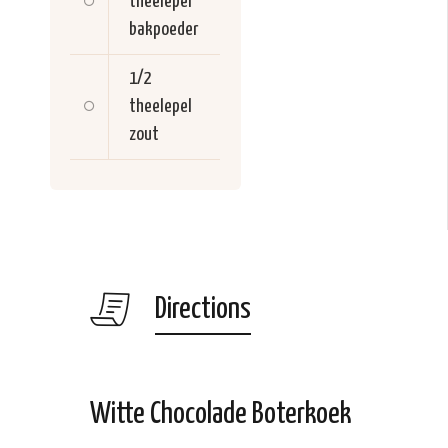
theelepel
bakpoeder
1/2
theelepel
zout
Directions
Witte Chocolade Boterkoek