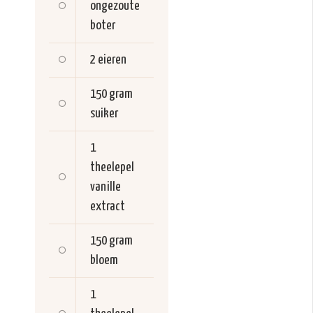
ongezoute
boter
2
eieren
150 gram
suiker
1
theelepel
vanille
extract
150 gram
bloem
1