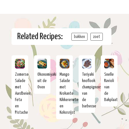
Related Recipes:
bakken
zoet
Zomerse
Okonomiyaki
Mango
Teriyaki
Snelle
Salade
uit de
Salade
knoflook
Ravioli
met
Oven
met
champignons
van
Aardbeien,
Krokante
van
de
Feta
Kikkererwten
de
Bakplaat
en
en
barbecue
Pistache
Kokosrijst