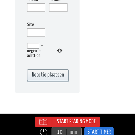
Site
+
negen
=
achttien
START READING MODE
RECIPES WORDPRESS THEME | ALL
RIGHTS RESERVED | © 2015
min
START TIMER