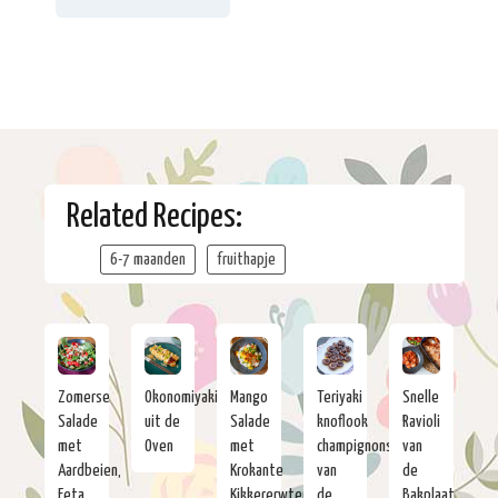
Related Recipes:
6-7 maanden
fruithapje
Zomerse
Okonomiyaki
Mango
Teriyaki
Snelle
Salade
uit de
Salade
knoflook
Ravioli
met
Oven
met
champignons
van
Aardbeien,
Krokante
van
de
Feta
Kikkererwten
de
Bakplaat