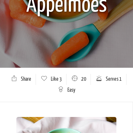
Appelmoes
Share
Like
3
20
Serves 1
Easy