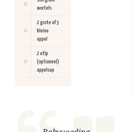
wortels
2 grote of 3
kleine
appel
2 etlp
(optioneel)
appelsap