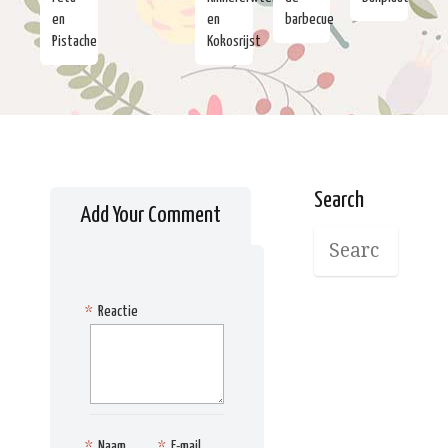
en
en
barbecue
Pistache
Kokosrijst
Search
Add Your Comment
*
Reactie
*
Naam
*
E-mail