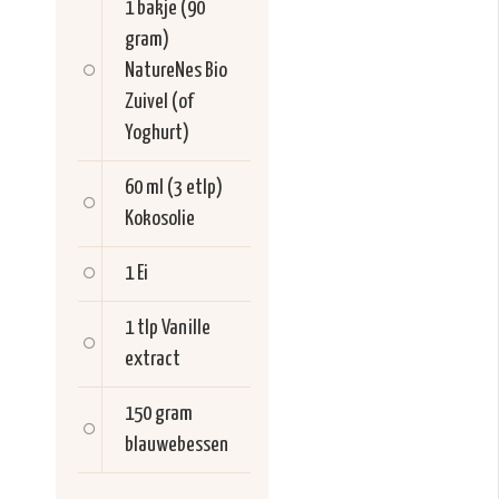
1 bakje (90
gram)
NatureNes Bio
Zuivel (of
Yoghurt)
60 ml (3 etlp)
Kokosolie
1
Ei
1 tlp
Vanille
extract
150 gram
blauwebessen