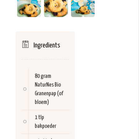
Ingredients
80 gram
NaturNes Bio
Granenpap (of
bloem)
1 tlp
bakpoeder