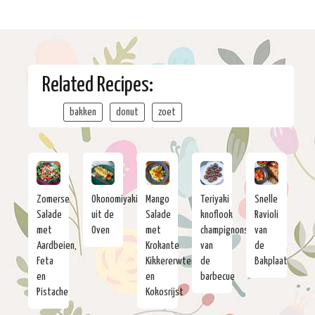
Related Recipes:
bakken
donut
zoet
Zomerse
Okonomiyaki
Mango
Teriyaki
Snelle
Salade
uit de
Salade
knoflook
Ravioli
met
Oven
met
champignons
van
Aardbeien,
Krokante
van
de
Feta
Kikkererwten
de
Bakplaat
en
en
barbecue
Pistache
Kokosrijst