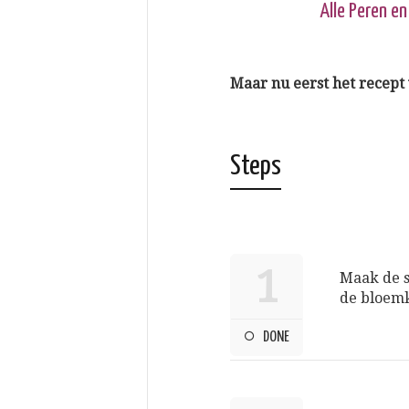
Alle Peren e
Maar nu eerst het recept
Steps
1
Maak de s
de bloemk
DONE