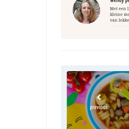
wendy p
Met een l
kleine m
van lekke
previous