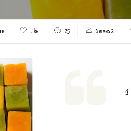
re
Like
25
Serves 2
4