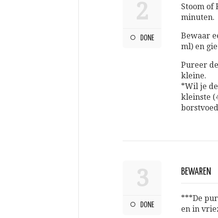
2
Stoom of 
minuten.
Bewaar ee
DONE
ml) en gie
Pureer de
kleine.
*Wil je d
kleinste 
borstvoed
3
BEWAREN
***De pur
DONE
en in vrie