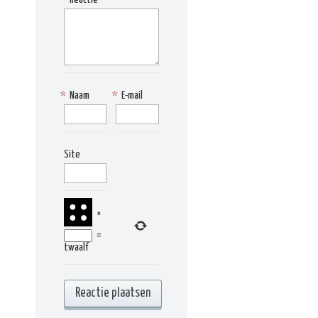
*
Naam
*
E-mail
Site
×
=
twaalf