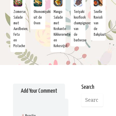
Zomerse
Okonomiyaki
Mango
Teriyaki
Snelle
Salade
uit de
Salade
knoflook
Ravioli
met
Oven
met
champignons
van
Aardbeien,
Krokante
van
de
Feta
Kikkererwten
de
Bakplaat
en
en
barbecue
Pistache
Kokosrijst
Search
Add Your Comment
*
Reactie