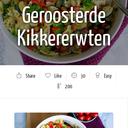
Geroosterde
Kikkererwten
Share
Like
30
Easy
200