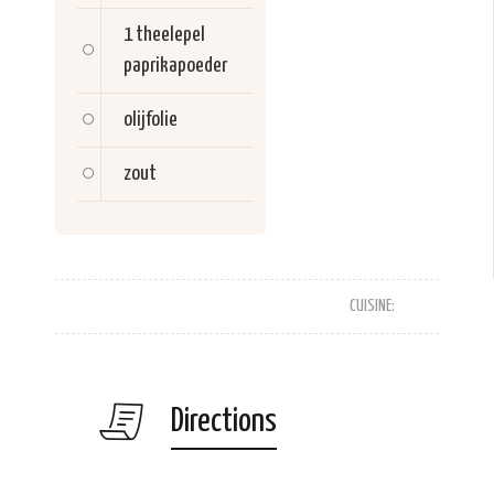
1 theelepel
paprikapoeder
olijfolie
zout
CUISINE:
Directions