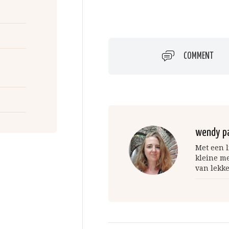
COMMENT
wendy p
Met een l
kleine m
van lekke