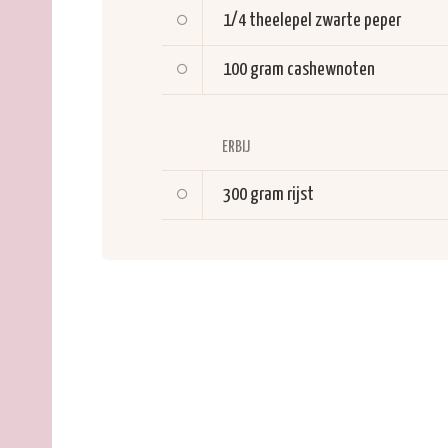
1/4 theelepel
zwarte peper
100 gram
cashewnoten
ERBIJ
300 gram
rijst