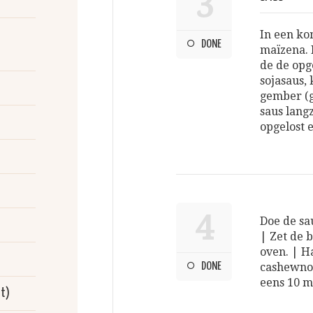
3
In een ko
DONE
maïzena. 
de de opg
sojasaus, 
gember (g
saus lang
opgelost e
4
Doe de sa
| Zet de 
oven. | H
DONE
cashewnot
eens 10 m
t)