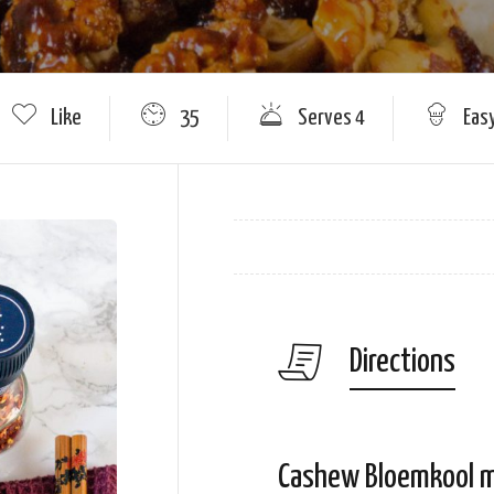
Like
35
Serves 4
Eas
Directions
Cashew Bloemkool m