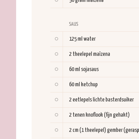
50 gram
maïzena
SAUS
125 ml
water
2 theelepel
maïzena
60 ml
sojasaus
60 ml
ketchup
2 eetlepels
lichte basterdsuiker
2 tenen
knoflook (fijn gehakt)
2 cm (1 theelepel)
gember (gerasp