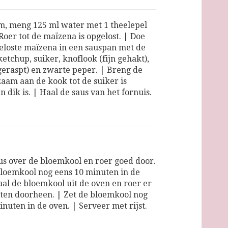
m, meng 125 ml water met 1 theelepel
Roer tot de maïzena is opgelost. | Doe
eloste maïzena in een sauspan met de
ketchup, suiker, knoflook (fijn gehakt),
eraspt) en zwarte peper. | Breng de
zaam aan de kook tot de suiker is
n dik is. | Haal de saus van het fornuis.
us over de bloemkool en roer goed door.
bloemkool nog eens 10 minuten in de
aal de bloemkool uit de oven en roer er
en doorheen. | Zet de bloemkool nog
inuten in de oven. | Serveer met rijst.