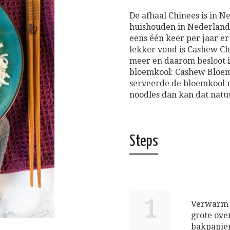
De afhaal Chinees is in N
huishouden in Nederland.
eens één keer per jaar er 
lekker vond is Cashew Ch
meer en daarom besloot i
bloemkool: Cashew Bloemk
serveerde de bloemkool me
noodles dan kan dat natuu
Steps
1
Verwarm d
grote ove
bakpapier