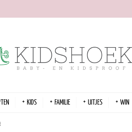
PTEN
KIDS
FAMILIE
UITJES
WIN
t