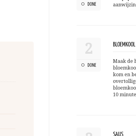
DONE
aanwijzin
2
BLOEMKOOL
Maak de b
DONE
bloemkool
kom en be
overtolli
bloemkool
10 minute
SAUS