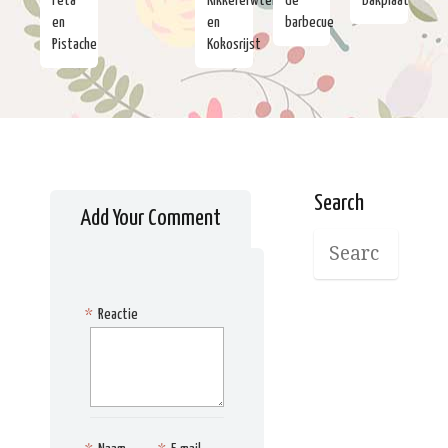
Feta
Kikkererwten
de
Bakplaat
en
en
barbecue
Pistache
Kokosrijst
Search
Add Your Comment
*
Reactie