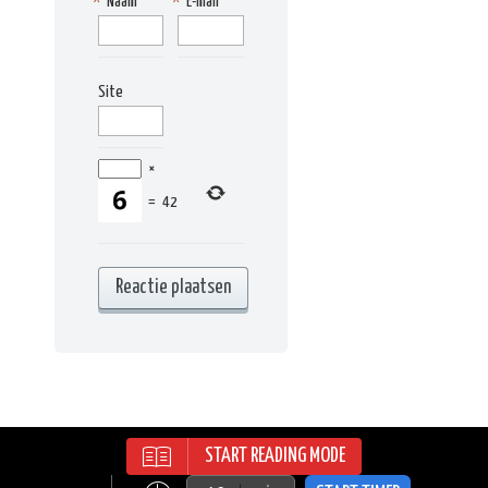
*
Naam
*
E-mail
Site
×
=
42
START READING MODE
RECIPES WORDPRESS THEME | ALL
RIGHTS RESERVED | © 2015