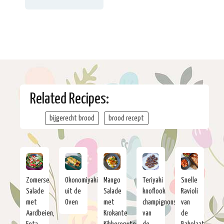
Related Recipes:
bijgerecht brood
brood recept
Zomerse
Okonomiyaki
Mango
Teriyaki
Snelle
Salade
uit de
Salade
knoflook
Ravioli
met
Oven
met
champignons
van
Aardbeien,
Krokante
van
de