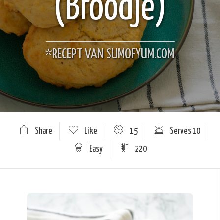
(Broodje)
*RECEPT VAN SUMOFYUM.COM
Share
Like
15
Serves 10
Easy
220