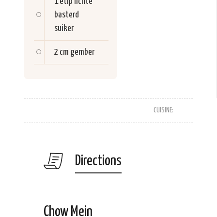
1 etlp
lichte
basterd
suiker
2 cm
gember
CUISINE:
Directions
Chow Mein