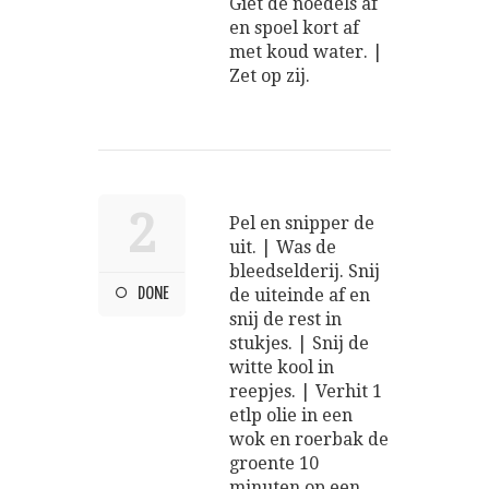
Giet de noedels af
en spoel kort af
met koud water. |
Zet op zij.
2
Pel en snipper de
uit. | Was de
bleedselderij. Snij
DONE
de uiteinde af en
snij de rest in
stukjes. | Snij de
witte kool in
reepjes. | Verhit 1
etlp olie in een
wok en roerbak de
groente 10
minuten op een