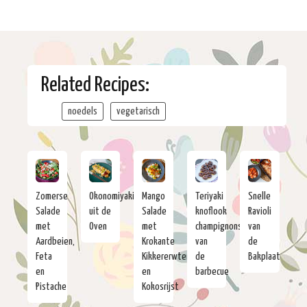
Related Recipes:
noedels
vegetarisch
Zomerse
Okonomiyaki
Mango
Teriyaki
Snelle
Salade
uit de
Salade
knoflook
Ravioli
met
Oven
met
champignons
van
Aardbeien,
Krokante
van
de
Feta
Kikkererwten
de
Bakplaat
en
en
barbecue
Pistache
Kokosrijst