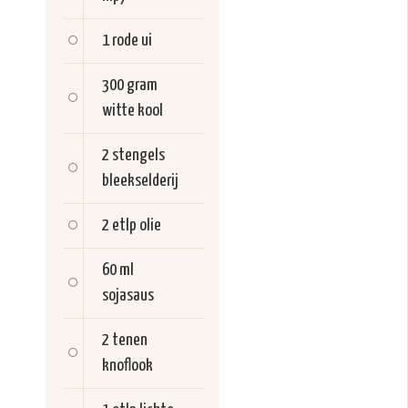
1
rode ui
300 gram
witte kool
2 stengels
bleekselderij
2 etlp
olie
60 ml
sojasaus
2 tenen
knoflook