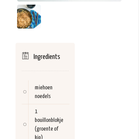
Ingredients
miehoen
noedels
1
bouillonblokje
(groente of
kip)