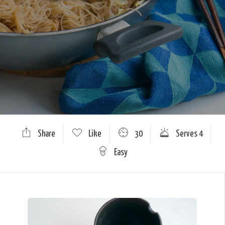
Share
Like
30
Serves 4
Easy