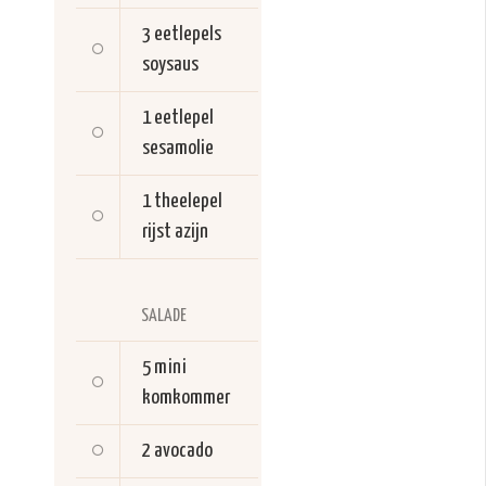
3 eetlepels
soysaus
1 eetlepel
sesamolie
1 theelepel
rijst azijn
SALADE
5
mini
komkommer
2
avocado