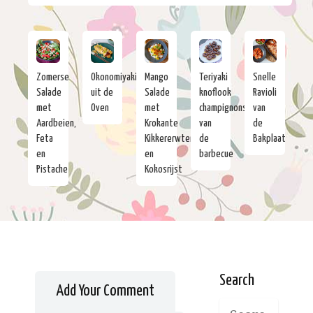
Zomerse
Okonomiyaki
Mango
Teriyaki
Snelle
Salade
uit de
Salade
knoflook
Ravioli
met
Oven
met
champignons
van
Aardbeien,
Krokante
van
de
Feta
Kikkererwten
de
Bakplaat
en
en
barbecue
Pistache
Kokosrijst
Search
Add Your Comment