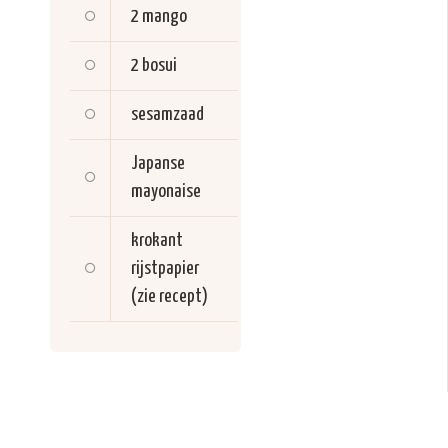
2
mango
2
bosui
sesamzaad
Japanse
mayonaise
krokant
rijstpapier
(zie recept)