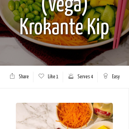
(Vega)
Krokante Kip
Share
Like
1
Serves 4
Easy