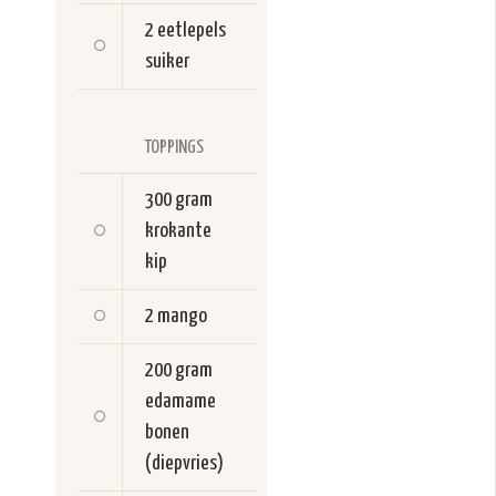
2 eetlepels
suiker
TOPPINGS
300 gram
krokante
kip
2
mango
200 gram
edamame
bonen
(diepvries)