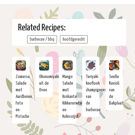
Related Recipes:
barbecue / bbq
hoofdgerecht
Zomerse
Okonomiyaki
Mango
Teriyaki
Snelle
Salade
uit de
Salade
knoflook
Ravioli
met
Oven
met
champignons
van
Aardbeien,
Krokante
van
de
Feta
Kikkererwten
de
Bakplaat
en
en
barbecue
Pistache
Kokosrijst