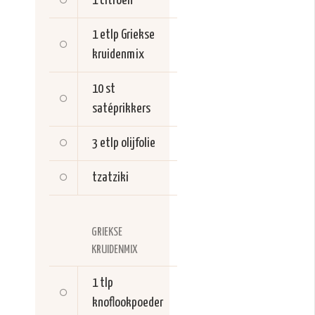
1
citroen
1 etlp
Griekse
kruidenmix
10 st
satéprikkers
3 etlp
olijfolie
tzatziki
GRIEKSE
KRUIDENMIX
1 tlp
knoflookpoeder