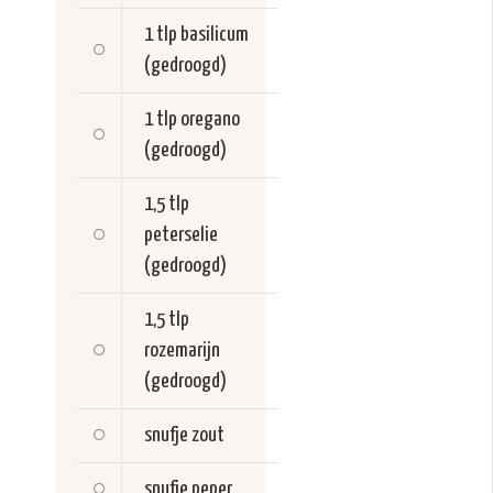
1 tlp
basilicum
(gedroogd)
1 tlp
oregano
(gedroogd)
1,5 tlp
peterselie
(gedroogd)
1,5 tlp
rozemarijn
(gedroogd)
snufje
zout
snufje
peper