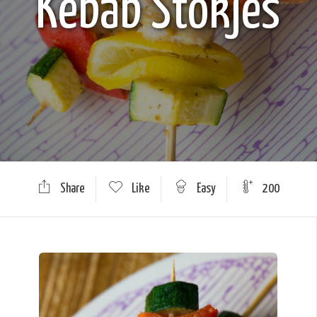
Kebab Stokjes
Share
Like
Easy
200