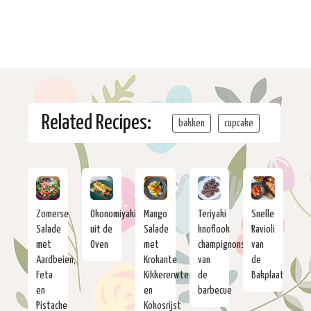
Related Recipes:
bakken
cupcake
Zomerse
Okonomiyaki
Mango
Teriyaki
Snelle
Salade
uit de
Salade
knoflook
Ravioli
met
Oven
met
champignons
van
Aardbeien,
Krokante
van
de
Feta
Kikkererwten
de
Bakplaat
en
en
barbecue
Pistache
Kokosrijst