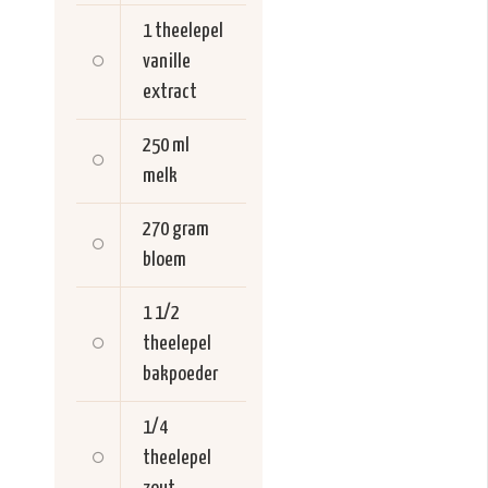
1 theelepel
vanille
extract
250 ml
melk
270 gram
bloem
1 1/2
theelepel
bakpoeder
1/4
theelepel