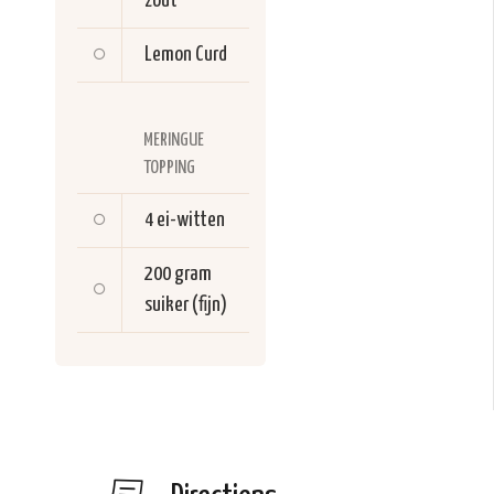
zout
Lemon Curd
MERINGUE
TOPPING
4
ei-witten
200 gram
suiker (fijn)