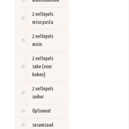
aluminumfolie
2 eetlepels
miso pasta
2 eetlepels
mirin
2 eetlepels
sake (voor
koken)
2 eetlepels
suiker
Optioneel
sesamzaad