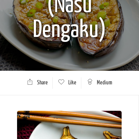
(Nasu
Dengaku)
Share
Like
Medium