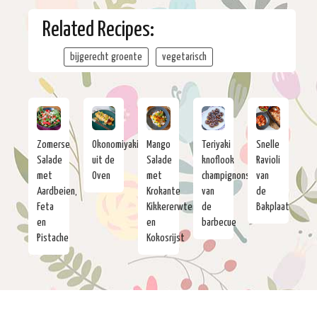
Related Recipes:
bijgerecht groente
vegetarisch
Zomerse
Okonomiyaki
Mango
Teriyaki
Snelle
Salade
uit de
Salade
knoflook
Ravioli
met
Oven
met
champignons
van
Aardbeien,
Krokante
van
de
Feta
Kikkererwten
de
Bakplaat
en
en
barbecue
Pistache
Kokosrijst