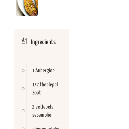
Ingredients
1
Aubergine
1/2 theelepel
zout
2 eetlepels
sesamolie