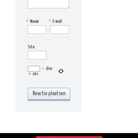
*
Naam
*
E-mail
Site
−
drie
=
zes