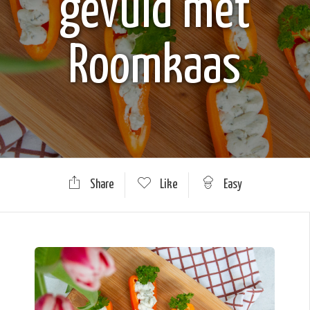
gevuld met
Roomkaas
Share
Like
Easy