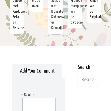
Salade
uit de
Salade
knoflook
Ravioli
met
Oven
met
champignons
van
Aardbeien,
Krokante
van
de
Feta
Kikkererwten
de
Bakplaat
en
en
barbecue
Pistache
Kokosrijst
Search
Add Your Comment
*
Reactie