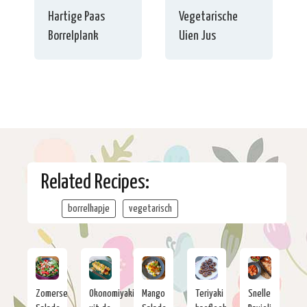
Hartige Paas
Vegetarische
Borrelplank
Uien Jus
Related Recipes:
borrelhapje
vegetarisch
Zomerse
Okonomiyaki
Mango
Teriyaki
Snelle