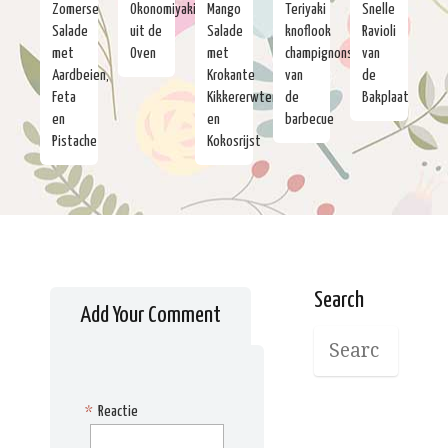
Zomerse
Okonomiyaki
Mango
Teriyaki
Snelle
Salade
uit de
Salade
knoflook
Ravioli
met
Oven
met
champignons
van
Aardbeien,
Krokante
van
de
Feta
Kikkererwten
de
Bakplaat
en
en
barbecue
Pistache
Kokosrijst
Search
Add Your Comment
*
Reactie