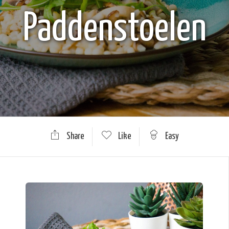
Paddenstoelen
Share
Like
Easy