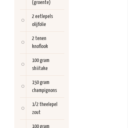
(groente)
2 eetlepels
olijfolie
2 tenen
knoflook
100 gram
shiitake
150 gram
champignons
1/2 theelepel
zout
100 gram