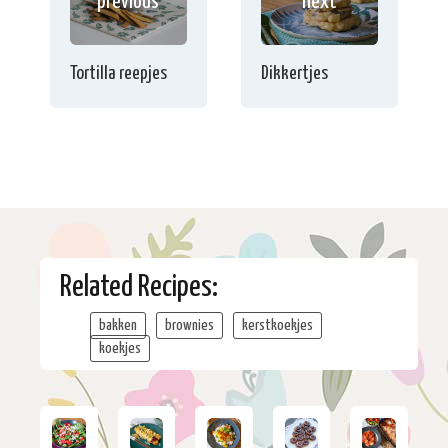
previous
next
Tortilla reepjes
Dikkertjes
Related Recipes:
bakken
brownies
kerstkoekjes
koekjes