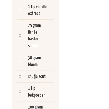
1 tlp
vanille
extract
75 gram
lichte
basterd
suiker
30 gram
bloem
snufje
zout
1 tlp
bakpoeder
100 gram