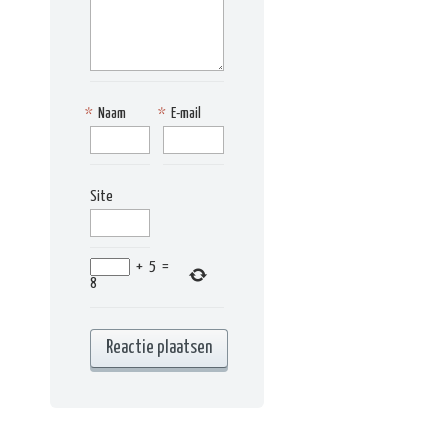
*
Naam
*
E-mail
Site
+
5
=
8