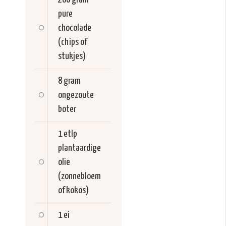
pure
chocolade
(chips of
stukjes)
8 gram
ongezoute
boter
1 etlp
plantaardige
olie
(zonnebloem
of kokos)
1
ei