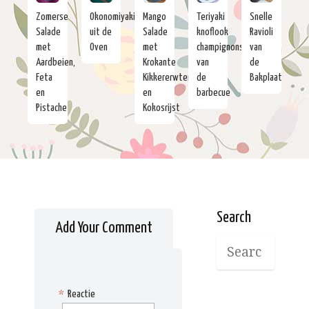
Zomerse
Okonomiyaki
Mango
Teriyaki
Snelle
Salade
uit de
Salade
knoflook
Ravioli
met
Oven
met
champignons
van
Aardbeien,
Krokante
van
de
Feta
Kikkererwten
de
Bakplaat
en
en
barbecue
Pistache
Kokosrijst
Search
Add Your Comment
*
Reactie