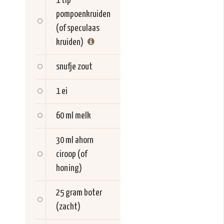
1 tlp
pompoenkruiden
(of speculaas
kruiden)
snufje
zout
1
ei
60 ml
melk
30 ml
ahorn
ciroop (of
honing)
25 gram
boter
(zacht)