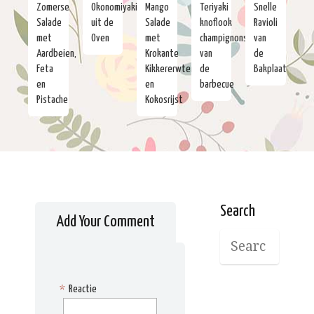
Zomerse
Okonomiyaki
Mango
Teriyaki
Snelle
Salade
uit de
Salade
knoflook
Ravioli
met
Oven
met
champignons
van
Aardbeien,
Krokante
van
de
Feta
Kikkererwten
de
Bakplaat
en
en
barbecue
Pistache
Kokosrijst
Search
Add Your Comment
*
Reactie