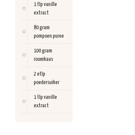
1 tlp
vanille
extract
80 gram
pompoen puree
100 gram
roomkaas
2 etlp
poedersuiker
1 tlp
vanille
extract