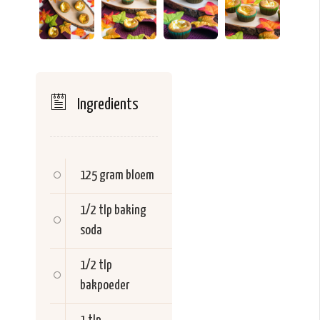
Ingredients
125 gram
bloem
1/2 tlp
baking
soda
1/2 tlp
bakpoeder