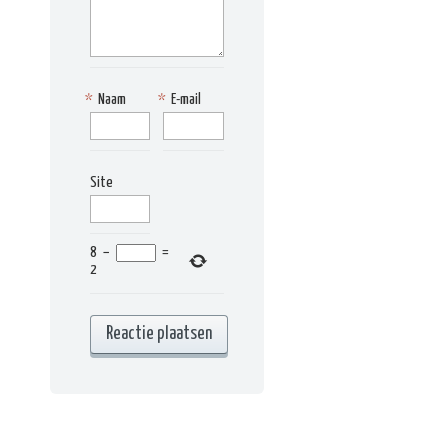
*
Naam
*
E-mail
Site
8
−
=
2