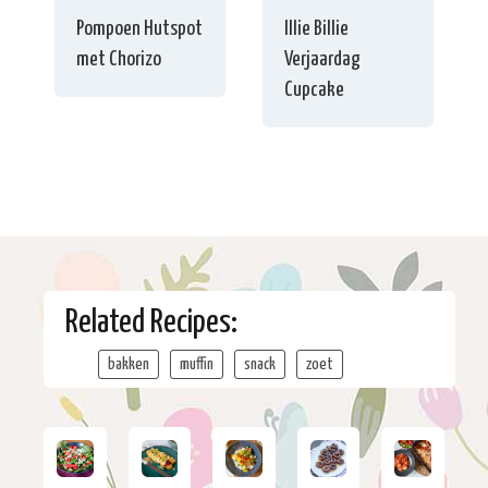
Pompoen Hutspot
Illie Billie
met Chorizo
Verjaardag
Cupcake
Related Recipes:
bakken
muffin
snack
zoet