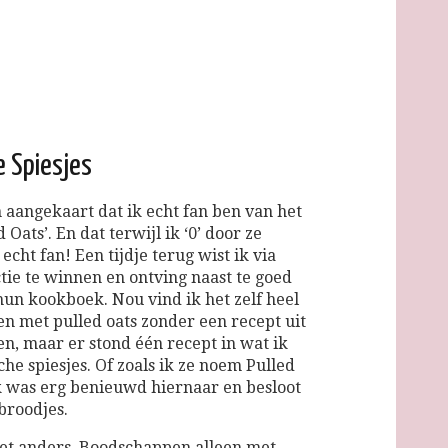
e Spiesjes
 aangekaart dat ik echt fan ben van het
Oats’. En dat terwijl ik ‘0’ door ze
cht fan! Een tijdje terug wist ik via
tie te winnen en ontving naast te goed
hun kookboek. Nou vind ik het zelf heel
n met pulled oats zonder een recept uit
n, maar er stond één recept in wat ik
he spiesjes. Of zoals ik ze noem Pulled
Ik was erg benieuwd hiernaar en besloot
broodjes.
et anders. Boodschappen alleen met