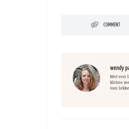
COMMENT
wendy p
Met een l
kleine m
van lekke