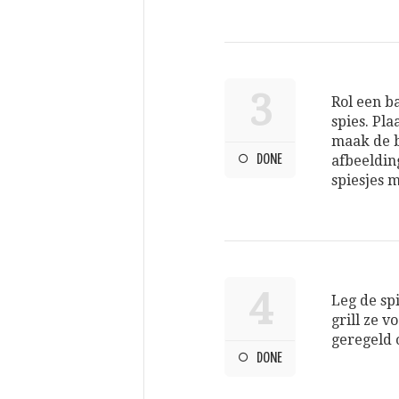
3
Rol een b
spies. Pla
maak de b
DONE
afbeeldin
spiesjes 
4
Leg de sp
grill ze v
geregeld 
DONE