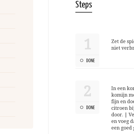
Steps
1
Zet de spi
niet verb
DONE
2
In een ko
komijn me
fijn en d
DONE
citroen b
door. | V
en voeg da
een goed