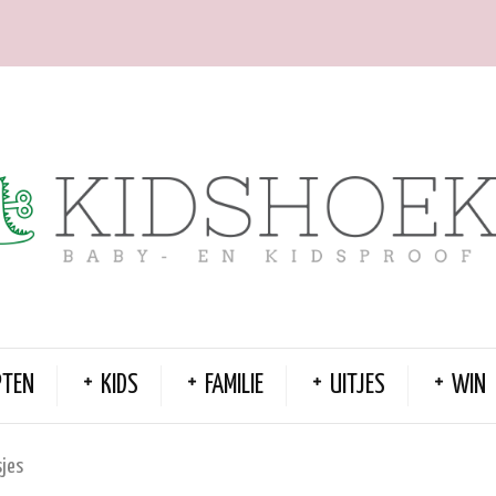
PTEN
KIDS
FAMILIE
UITJES
WIN
sjes