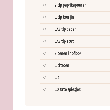
2 tlp
paprikapoeder
1 tlp
komijn
1/2 tlp
peper
1/2 tlp
zout
2 tenen
knoflook
1
citroen
1
ei
10
saté spiesjes