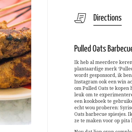
Directions
Pulled Oats Barbecu
Ik heb al meerdere keren
plantaardige merk ‘Pulled 
wordt gesponsord, ik ben e
Instagram ook een win ac
om Pulled Oats te kopen 
leuk om te experimentere
een kookboek te gebruike
echt wou proberen: Syrisc
Oats barbecue spiesjes. 
ze te maken voor op pita 
Nou dat liep even comple