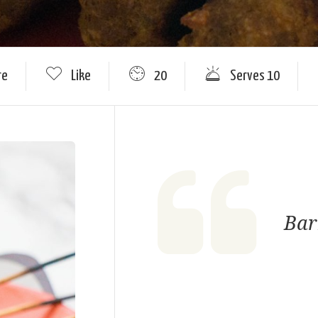
re
Like
20
Serves 10
Bar