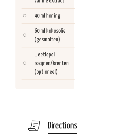
vanille extract
40 ml
honing
60 ml
kokosolie
(gesmolten)
1 eetlepel
rozijnen/krenten
(optioneel)
Directions