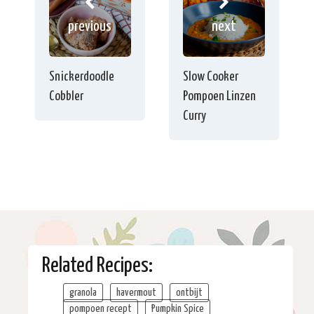
previous
next
Snickerdoodle
Slow Cooker
Cobbler
Pompoen Linzen
Curry
Related Recipes:
granola
havermout
ontbijt
pompoen recept
Pumpkin Spice