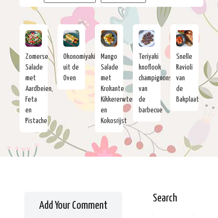
Zomerse
Okonomiyaki
Mango
Teriyaki
Snelle
Salade
uit de
Salade
knoflook
Ravioli
met
Oven
met
champignons
van
Aardbeien,
Krokante
van
de
Feta
Kikkererwten
de
Bakplaat
en
en
barbecue
Pistache
Kokosrijst
Search
Add Your Comment