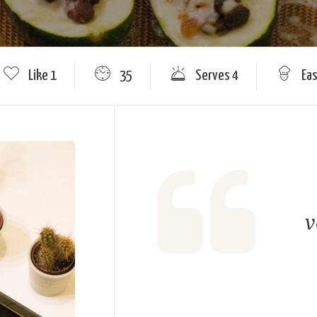
Like
1
35
Serves 4
Ea
v