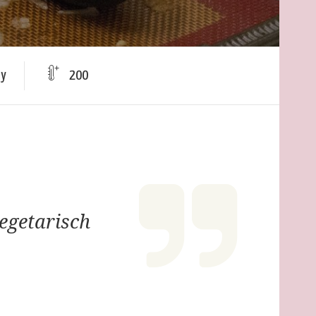
sy
200
egetarisch