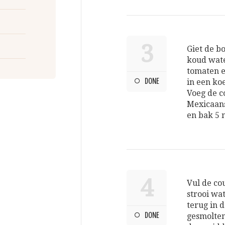
3
Giet de bo
koud wate
tomaten en
DONE
in een ko
Voeg de c
Mexicaans
en bak 5 
4
Vul de co
strooi wa
terug in d
DONE
gesmolten