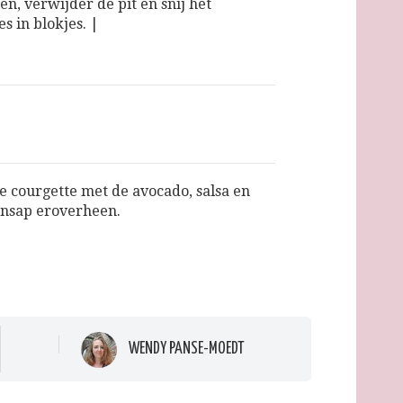
n, verwijder de pit en snij het
s in blokjes. |
e courgette met de avocado, salsa en
nsap eroverheen.
WENDY PANSE-MOEDT