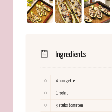
Ingredients
4
courgette
1
rode ui
3 stuks
tomaten