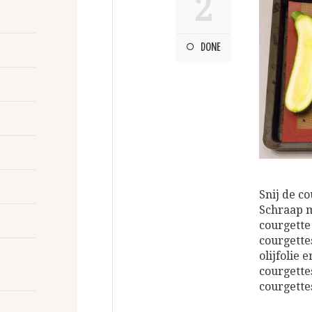
2
DONE
Snij de c
Schraap m
courgette
courgette
olijfolie
courgette
courgettes