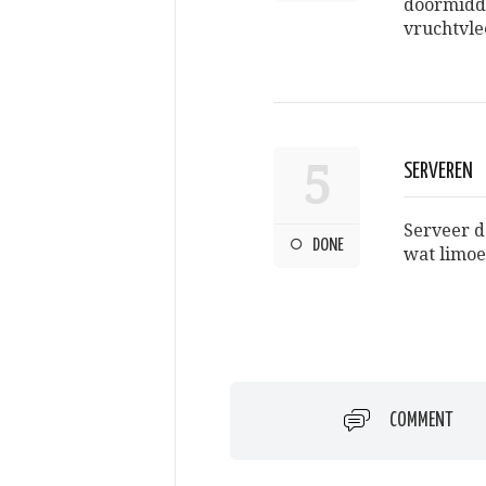
doormidde
vruchtvlee
5
SERVEREN
Serveer d
DONE
wat limoe
COMMENT