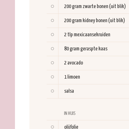
200 gram
zwarte bonen (uit blik)
200 gram
kidney bonen (uit blik)
2 tlp
mexicaansekruiden
80 gram
geraspte kaas
2
avocado
1
limoen
salsa
IN HUIS
olijfolie