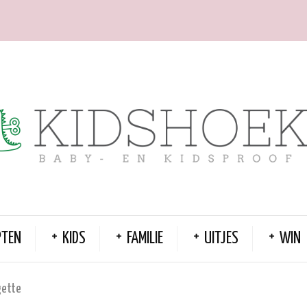
PTEN
KIDS
FAMILIE
UITJES
WIN
gette