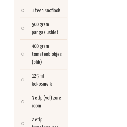
1 teen
knoflook
500 gram
pangasiusfilet
400 gram
tomatenblokjes
(blik)
125 ml
kokosmelk
3 etlp (vol)
zure
room
2 etlp