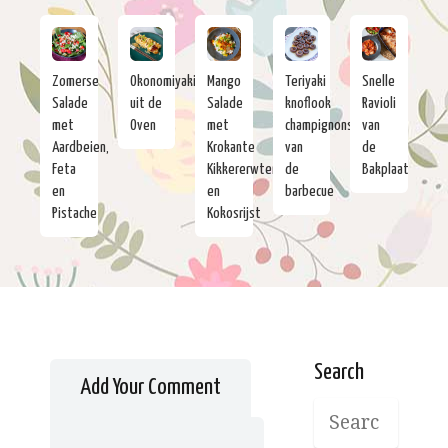
Zomerse
Okonomiyaki
Mango
Teriyaki
Snelle
Salade
uit de
Salade
knoflook
Ravioli
met
Oven
met
champignons
van
Aardbeien,
Krokante
van
de
Feta
Kikkererwten
de
Bakplaat
en
en
barbecue
Pistache
Kokosrijst
Search
Add Your Comment