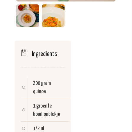
Ingredients
200 gram
quinoa
1
groente
bouillonblokje
1/2
ui