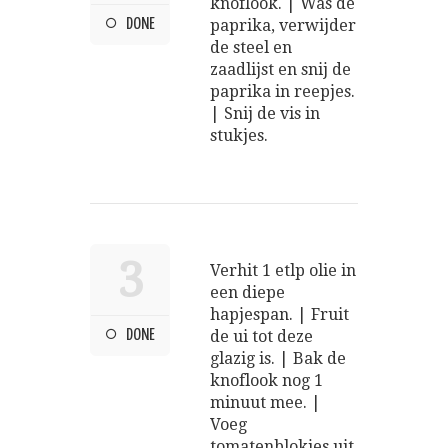
knoflook. | Was de
DONE
paprika, verwijder
de steel en
zaadlijst en snij de
paprika in reepjes.
| Snij de vis in
stukjes.
3
Verhit 1 etlp olie in
een diepe
hapjespan. | Fruit
DONE
de ui tot deze
glazig is. | Bak de
knoflook nog 1
minuut mee. |
Voeg
tomatenblokjes uit