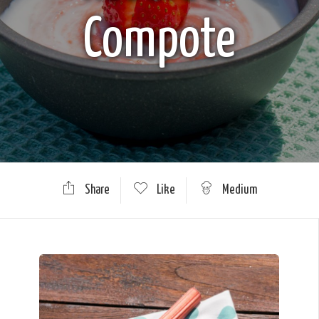
Compote
Share
Like
Medium