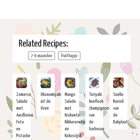
Related Recipes:
7-9 maanden
fruithapje
Zomerse
Okonomiyaki
Mango
Teriyaki
Snelle
Salade
uit de
Salade
knoflook
Ravioli
met
Oven
met
champignons
van
Aardbeien,
Krokante
van
de
Feta
Kikkererwten
de
Bakplaat
en
en
barbecue
Pistache
Kokosrijst