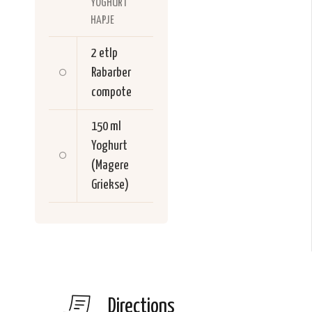
YOGHURT
HAPJE
2 etlp
Rabarber
compote
150 ml
Yoghurt
(Magere
Griekse)
Directions