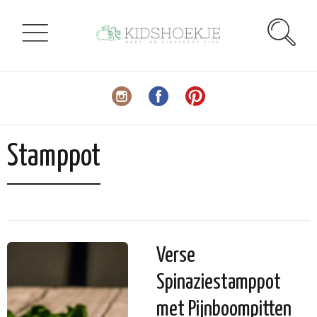
Stamppot
Verse
Spinaziestamppot
met Pijnboompitten