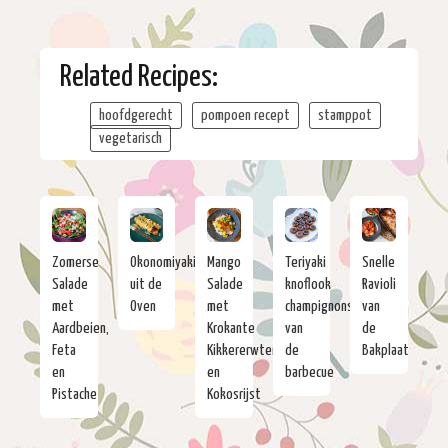
Related Recipes:
hoofdgerecht
pompoen recept
stamppot
vegetarisch
Zomerse
Okonomiyaki
Mango
Teriyaki
Snelle
Salade
uit de
Salade
knoflook
Ravioli
met
Oven
met
champignons
van
Aardbeien,
Krokante
van
de
Feta
Kikkererwten
de
Bakplaat
en
en
barbecue
Pistache
Kokosrijst