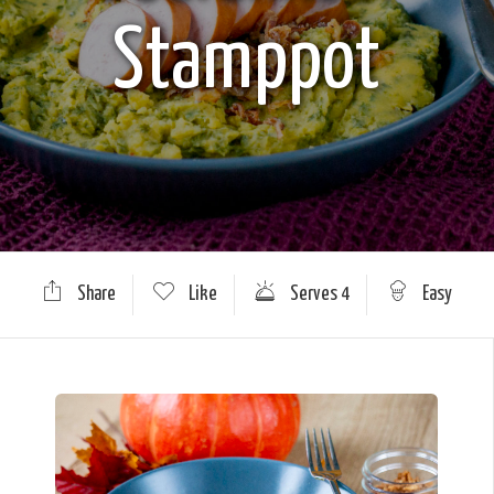
Stamppot
Share
Like
Serves 4
Easy