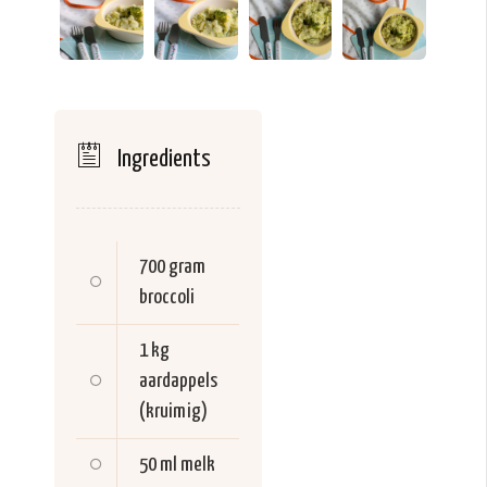
Ingredients
700 gram
broccoli
1 kg
aardappels
(kruimig)
50 ml
melk