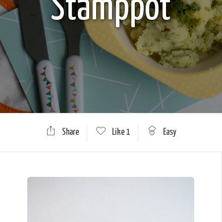
Stamppot
Share
Like
1
Easy