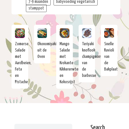
7-9 maanden
babyvoeding vegetarisch
stamppot
Zomerse
Okonomiyaki
Mango
Teriyaki
Snelle
Salade
uit de
Salade
knoflook
Ravioli
met
Oven
met
champignons
van
Aardbeien,
Krokante
van
de
Feta
Kikkererwten
de
Bakplaat
en
en
barbecue
Pistache
Kokosrijst
Search