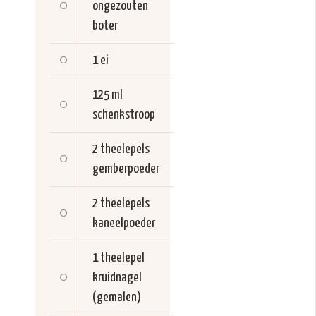
ongezouten
boter
1
ei
125 ml
schenkstroop
2 theelepels
gemberpoeder
2 theelepels
kaneelpoeder
1 theelepel
kruidnagel
(gemalen)