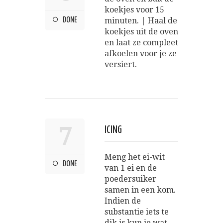
koekjes voor 15
DONE
minuten. | Haal de
koekjes uit de oven
en laat ze compleet
afkoelen voor je ze
versiert.
7
ICING
Meng het ei-wit
DONE
van 1 ei en de
poedersuiker
samen in een kom.
Indien de
substantie iets te
dik is kun je wat