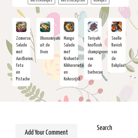
kerstkoekjes
kerstrecepten
koekjes
Zomerse
Okonomiyaki
Mango
Teriyaki
Snelle
Salade
uit de
Salade
knoflook
Ravioli
met
Oven
met
champignons
van
Aardbeien,
Krokante
van
de
Feta
Kikkererwten
de
Bakplaat
en
en
barbecue
Pistache
Kokosrijst
Search
Add Your Comment