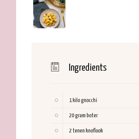
Ingredients
1 kilo
gnocchi
20 gram
boter
2 tenen
knoflook