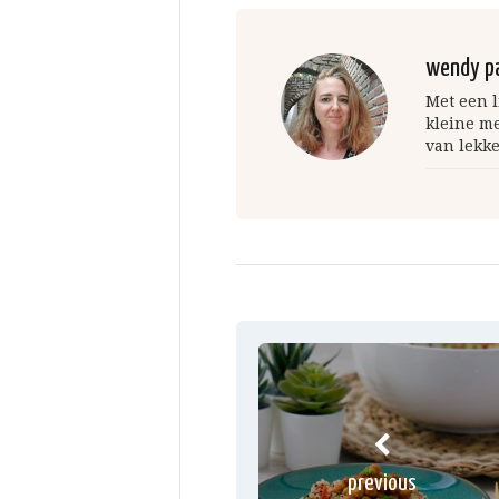
wendy p
Met een l
kleine m
van lekke
previous