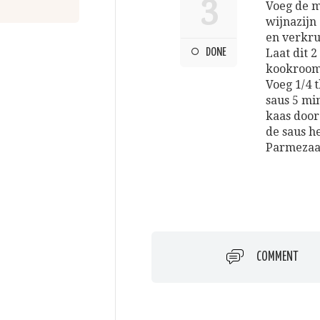
3
Voeg de m
wijnazijn
en verkru
DONE
Laat dit 
kookroom 
Voeg 1/4 t
saus 5 mi
kaas door
de saus h
Parmezaa
COMMENT