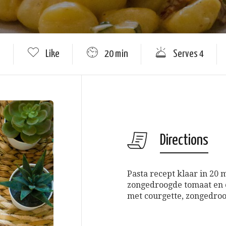
e
Like
20 min
Serves 4
Directions
Pasta recept klaar in 20
zongedroogde tomaat en c
met courgette, zongedro