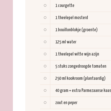
1
courgette
1 theelepel
mosterd
1
bouillonblokje (groente)
125 ml
water
1 theelepel
witte wijn azijn
5 stuks
zongedroogde tomaten
250 ml
kookroom (plantaardig)
40 gram + extra
Parmezaanse kaa
zout en peper