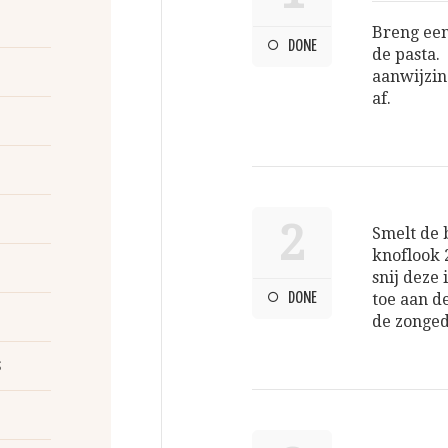
Breng een
DONE
de pasta.
aanwijzin
af.
2
Smelt de 
knoflook 
snij deze 
DONE
toe aan d
de zonged
s