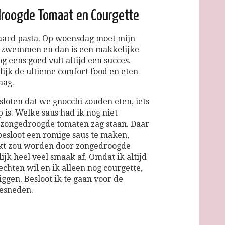
roogde Tomaat en Courgette
aard pasta. Op woensdag moet mijn
ur zwemmen en dan is een makkelijke
og eens goed vult altijd een succes.
lijk de ultieme comfort food en eten
aag.
loten dat we gnocchi zouden eten, iets
p is. Welke saus had ik nog niet
e zongedroogde tomaten zag staan. Daar
besloot een romige saus te maken,
kt zou worden door zongedroogde
jk heel veel smaak af. Omdat ik altijd
echten wil en ik alleen nog courgette,
ggen. Besloot ik te gaan voor de
gesneden.