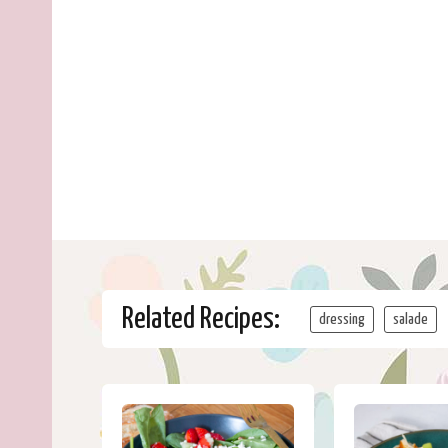
Related Recipes:
dressing
salade