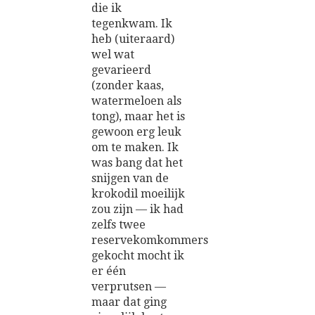
die ik
tegenkwam. Ik
heb (uiteraard)
wel wat
gevarieerd
(zonder kaas,
watermeloen als
tong), maar het is
gewoon erg leuk
om te maken. Ik
was bang dat het
snijgen van de
krokodil moeilijk
zou zijn — ik had
zelfs twee
reservekomkommers
gekocht mocht ik
er één
verprutsen —
maar dat ging