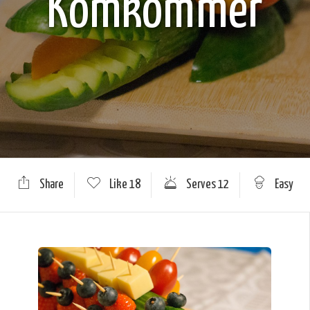
Komkommer
Share
Like
18
Serves 12
Easy