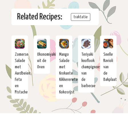
Related Recipes:
traktatie
Zomerse
Okonomiyaki
Mango
Teriyaki
Snelle
Salade
uit de
Salade
knoflook
Ravioli
met
Oven
met
champignons
van
Aardbeien,
Krokante
van
de
Feta
Kikkererwten
de
Bakplaat
en
en
barbecue
Pistache
Kokosrijst