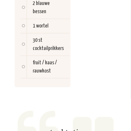
2
blauwe
bessen
1
wortel
30 st
cocktailprikkers
fruit / kaas /
rauwkost