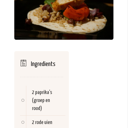
Ingredients
2
paprika's
(groep en
rood)
2
rode uien