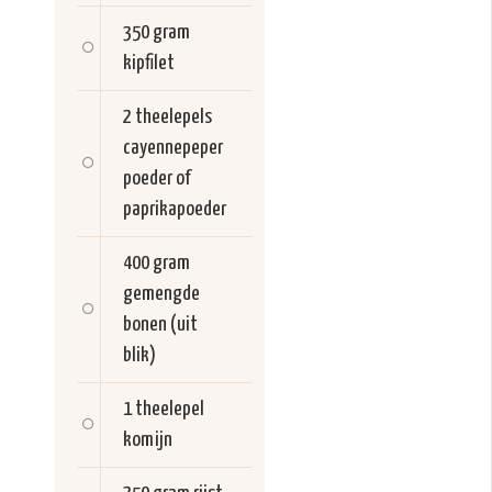
350 gram
kipfilet
2 theelepels
cayennepeper
poeder of
paprikapoeder
400 gram
gemengde
bonen (uit
blik)
1 theelepel
komijn