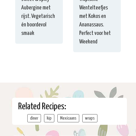
Aubergine met
Wentelteefjes
rijst. Vegetarisch
met Kokos en
én boordevol
Ananassaus.
smaak
Perfect voor het
Weekend
Related Recipes:
diner
kip
Mexicaans
wraps