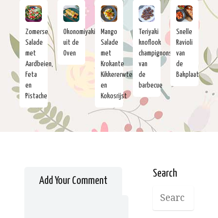
Zomerse
Okonomiyaki
Mango
Teriyaki
Snelle
Salade
uit de
Salade
knoflook
Ravioli
met
Oven
met
champignons
van
Aardbeien,
Krokante
van
de
Feta
Kikkererwten
de
Bakplaat
en
en
barbecue
Pistache
Kokosrijst
Search
Add Your Comment