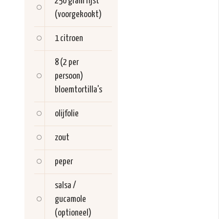
250 gram
rijst
(voorgekookt)
1
citroen
8 (2 per
persoon)
bloemtortilla's
olijfolie
zout
peper
salsa /
gucamole
(optioneel)