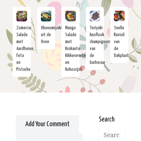
Zomerse
Okonomiyaki
Mango
Teriyaki
Snelle
Salade
uit de
Salade
knoflook
Ravioli
met
Oven
met
champignons
van
Aardbeien,
Krokante
van
de
Feta
Kikkererwten
de
Bakplaat
en
en
barbecue
Pistache
Kokosrijst
Search
Add Your Comment