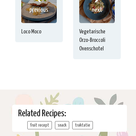
previous
next
Loco Moco
Vegetarische
Orzo-Broccoli
Ovenschotel
Related Recipes:
fruit recept
snack
traktatie