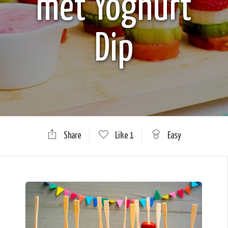
met Yoghurt
Dip
Share
Like
1
Easy