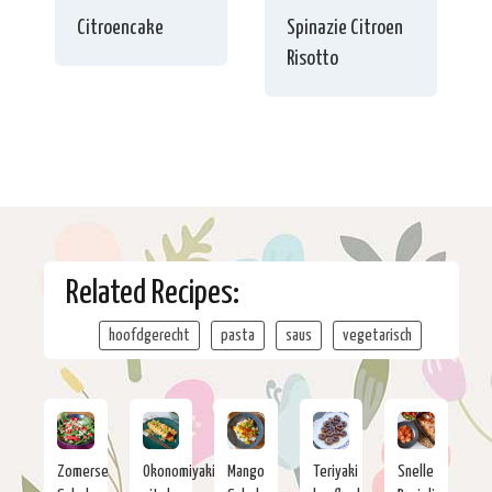
Citroencake
Spinazie Citroen
Risotto
Related Recipes:
hoofdgerecht
pasta
saus
vegetarisch
Zomerse
Okonomiyaki
Mango
Teriyaki
Snelle