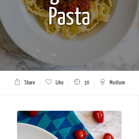
Pasta
Share
Like
30
Medium