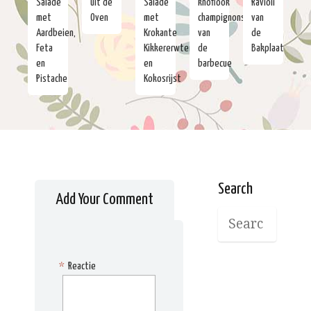
Salade
uit de
Salade
knoflook
Ravioli
met
Oven
met
champignons
van
Aardbeien,
Krokante
van
de
Feta
Kikkererwten
de
Bakplaat
en
en
barbecue
Pistache
Kokosrijst
Search
Add Your Comment
*
Reactie