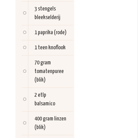
3 stengels
bleekselderij
1
paprika (rode)
1 teen
knoflook
70 gram
tomatenpuree
(blik)
2 etlp
balsamico
400 gram
linzen
(blik)