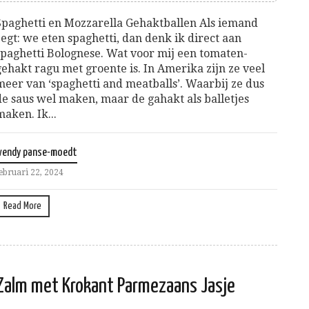
Spaghetti en Mozzarella Gehaktballen Als iemand
zegt: we eten spaghetti, dan denk ik direct aan
spaghetti Bolognese. Wat voor mij een tomaten-
gehakt ragu met groente is. In Amerika zijn ze veel
meer van ‘spaghetti and meatballs’. Waarbij ze dus
de saus wel maken, maar de gahakt als balletjes
maken. Ik...
wendy panse-moedt
ebruari 22, 2024
Read More
Zalm met Krokant Parmezaans Jasje