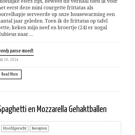
moeilijke eters zijn, bewees dit verhaal toen ik voor
het eerst deze mini courgette frittatas als
borrelhapje serveerde op onze housewarming een
aantal jaar geleden. Toen ik de frittatas op tafel
zette, keken mijn neef en broertje (24) er nogal
dubieus naar....
wendy panse-moedt
uli 20, 2024
Read More
Spaghetti en Mozzarella Gehaktballen
Hoofdgerecht
Recepten