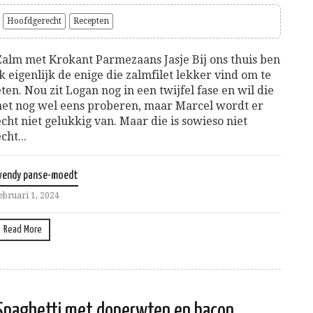
Hoofdgerecht
Recepten
Zalm met Krokant Parmezaans Jasje Bij ons thuis ben
ik eigenlijk de enige die zalmfilet lekker vind om te
eten. Nou zit Logan nog in een twijfel fase en wil die
het nog wel eens proberen, maar Marcel wordt er
echt niet gelukkig van. Maar die is sowieso niet
cht...
wendy panse-moedt
ebruari 1, 2024
Read More
Spaghetti met doperwten en bacon