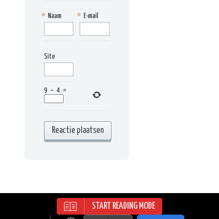
*
Naam
*
E-mail
Site
9
−
4
=
START READING MODE
RECIPES WORDPRESS THEME | ALL
RIGHTS RESERVED | © 2015