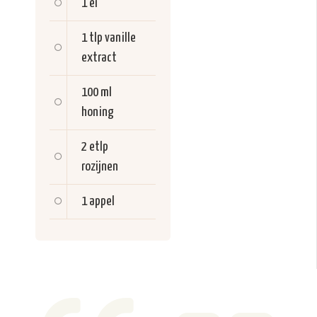
1
ei
1 tlp
vanille
extract
100 ml
honing
2 etlp
rozijnen
1
appel