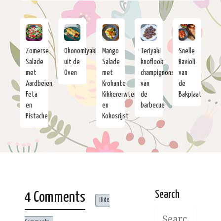
Zomerse
Okonomiyaki
Mango
Teriyaki
Snelle
Salade
uit de
Salade
knoflook
Ravioli
met
Oven
met
champignons
van
Aardbeien,
Krokante
van
de
Feta
Kikkererwten
de
Bakplaat
en
en
barbecue
Pistache
Kokosrijst
Search
4 Comments
Hide