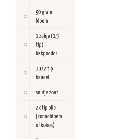
90 gram
bloem
1 zakje (1,5
tlp)
bakpoeder
1 1/2 tlp
kaneel
snufje
zout
2 etlp
olie
(zonnebloem
of kokos)