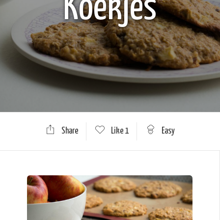
Koekjes
Share
Like
1
Easy