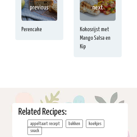
previous
next
Perencake
Kokosrijst met
Mango Salsa en
Kip
Related Recipes:
appeltaart recept
bakken
koekjes
snack