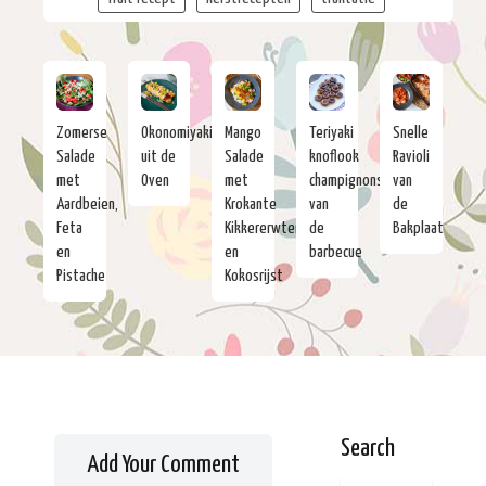
Zomerse
Okonomiyaki
Mango
Teriyaki
Snelle
Salade
uit de
Salade
knoflook
Ravioli
met
Oven
met
champignons
van
Aardbeien,
Krokante
van
de
Feta
Kikkererwten
de
Bakplaat
en
en
barbecue
Pistache
Kokosrijst
Search
Add Your Comment