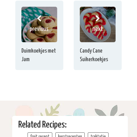
previous
next
Duimkoekjes met
Candy Cane
Jam
Suikerkoekjes
Related Recipes:
fruit recept
kerstrecepten
traktatie