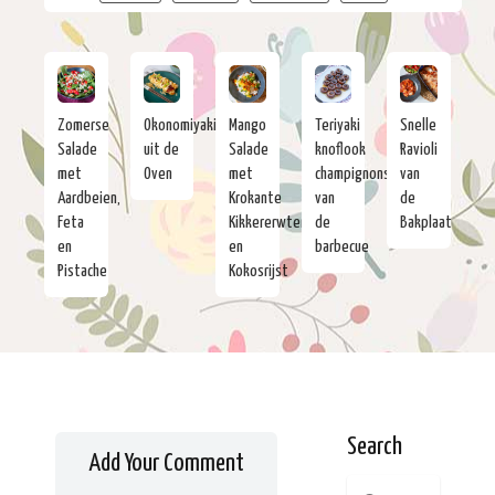
Zomerse
Okonomiyaki
Mango
Teriyaki
Snelle
Salade
uit de
Salade
knoflook
Ravioli
met
Oven
met
champignons
van
Aardbeien,
Krokante
van
de
Feta
Kikkererwten
de
Bakplaat
en
en
barbecue
Pistache
Kokosrijst
Search
Add Your Comment