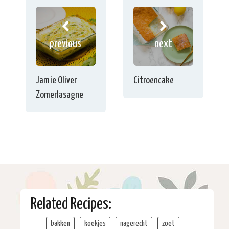
previous
next
Jamie Oliver
Citroencake
Zomerlasagne
Related Recipes:
bakken
koekjes
nagerecht
zoet