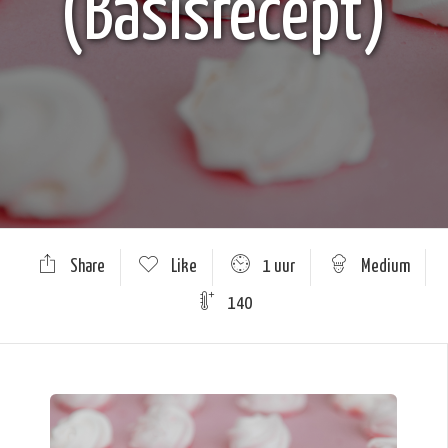
(Basisrecept)
Share
Like
1 uur
Medium
140