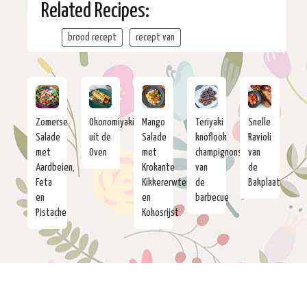
Related Recipes:
brood recept
recept van
Zomerse
Okonomiyaki
Mango
Teriyaki
Snelle
Salade
uit de
Salade
knoflook
Ravioli
met
Oven
met
champignons
van
Aardbeien,
Krokante
van
de
Feta
Kikkererwten
de
Bakplaat
en
en
barbecue
Pistache
Kokosrijst