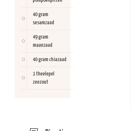
pompoenpitten
40 gram
sesamzaad
49 gram
maanzaad
40 gram
chiazaad
1 theelepel
zeezout