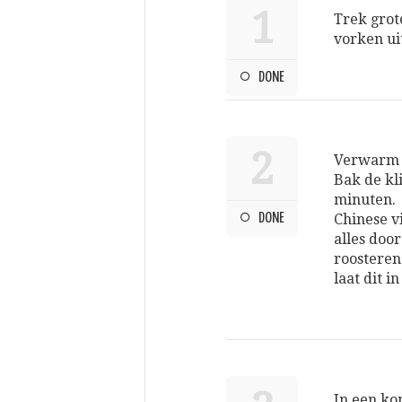
1
Trek grot
vorken ui
DONE
2
Verwarm e
Bak de kl
minuten. 
DONE
Chinese v
alles door
roosteren
laat dit 
In een ko