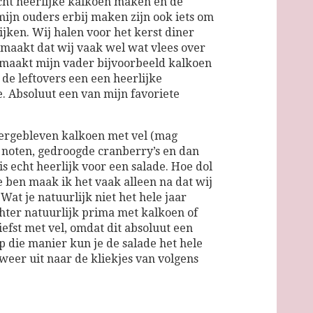
cht heerlijke kalkoen maken en de
mijn ouders erbij maken zijn ook iets om
kijken. Wij halen voor het kerst diner
 maakt dat wij vaak wel wat vlees over
 maakt mijn vader bijvoorbeeld kalkoen
 de leftovers een een heerlijke
. Absoluut een van mijn favoriete
vergebleven kalkoen met vel (mag
, noten, gedroogde cranberry’s en dan
is echt heerlijk voor een salade. Hoe dol
e ben maak ik het vaak alleen na dat wij
at je natuurlijk niet het hele jaar
chter natuurlijk prima met kalkoen of
iefst met vel, omdat dit absoluut een
Op die manier kun je de salade het hele
 weer uit naar de kliekjes van volgens