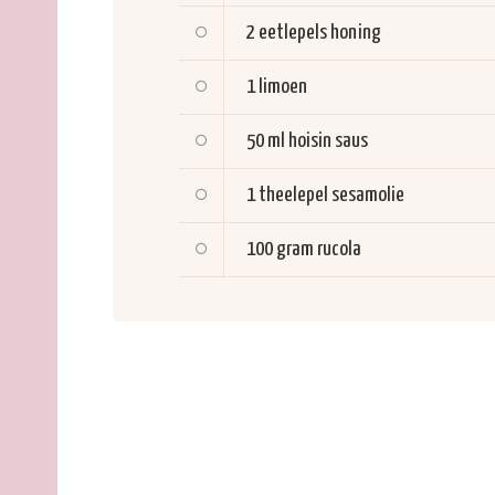
2 eetlepels
honing
1
limoen
50 ml
hoisin saus
1 theelepel
sesamolie
100 gram
rucola