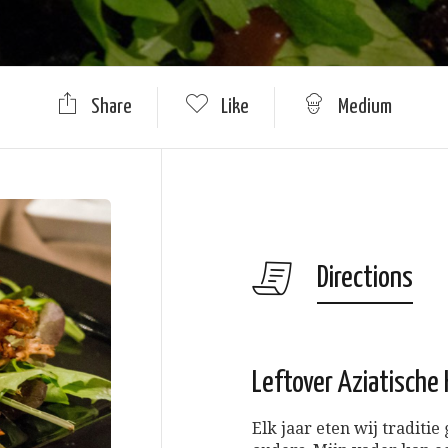
Share
Like
Medium
Directions
Leftover Aziatische
Elk jaar eten wij traditi