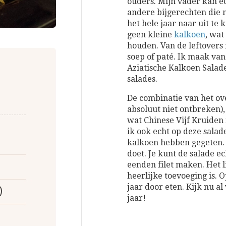
ouders. Mijn vader kan e
andere bijgerechten die 
het hele jaar naar uit te 
geen kleine
kalkoen
, wat
houden. Van de leftovers
soep of paté. Ik maak van
Aziatische Kalkoen Salade
salades.
De combinatie van het o
absoluut niet ontbreken)
wat Chinese Vijf Kruiden 
ik ook echt op deze salad
kalkoen hebben gegeten. W
doet. Je kunt de salade e
eenden filet maken. Het l
heerlijke toevoeging is. 
jaar door eten. Kijk nu al
)
jaar!