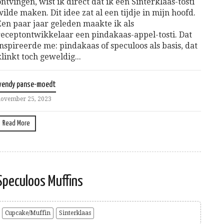
ontvingen, wist ik direct dat ik een Sinterklaas-tosti
wilde maken. Dit idee zat al een tijdje in mijn hoofd.
Een paar jaar geleden maakte ik als
receptontwikkelaar een pindakaas-appel-tosti. Dat
inspireerde me: pindakaas of speculoos als basis, dat
klinkt toch geweldig...
wendy panse-moedt
ovember 25, 2023
Read More
Speculoos Muffins
Cupcake/Muffin
Sinterklaas