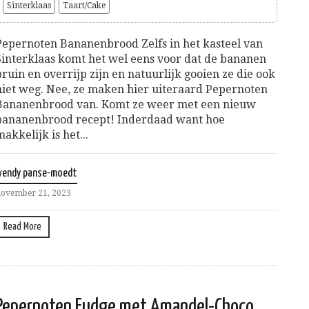
Sinterklaas
Taart/Cake
Pepernoten Bananenbrood Zelfs in het kasteel van
Sinterklaas komt het wel eens voor dat de bananen
bruin en overrijp zijn en natuurlijk gooien ze die ook
niet weg. Nee, ze maken hier uiteraard Pepernoten
Bananenbrood van. Komt ze weer met een nieuw
bananenbrood recept! Inderdaad want hoe
makkelijk is het...
wendy panse-moedt
ovember 21, 2023
Read More
Pepernoten Fudge met Amandel-Choco